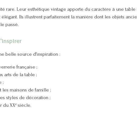
té rare. Leur esthétique vintage apporte du caractère à une tabl
 élégant. Ils illustrent parfaitement la manière dont les objets anci
le passé.
'inspirer
belle source d'inspiration :
errerie française ;
 arts de la table ;
 ;
 les maisons de famille ;
les styles de décoration ;
r du XXᵉ siècle.