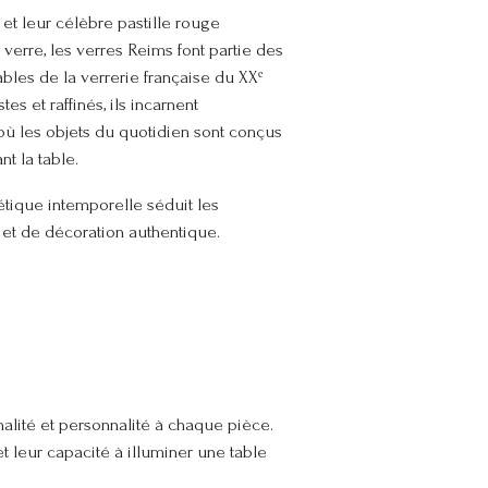
 et leur célèbre pastille rouge
erre, les verres Reims font partie des
bles de la verrerie française du XXᵉ
tes et raffinés, ils incarnent
 où les objets du quotidien sont conçus
t la table.
étique intemporelle séduit les
 et de décoration authentique.
nalité et personnalité à chaque pièce.
t leur capacité à illuminer une table