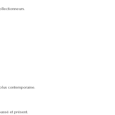
ollectionneurs.
 plus contemporaine.
passé et présent.