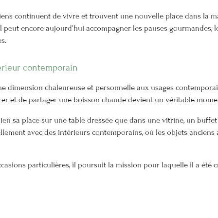
iens continuent de vivre et trouvent une nouvelle place dans la ma
l peut encore aujourd'hui accompagner les pauses gourmandes, l
s.
érieur contemporain
une dimension chaleureuse et personnelle aux usages contemporai
parer et de partager une boisson chaude devient un véritable momen
bien sa place sur une table dressée que dans une vitrine, un buffe
llement avec des intérieurs contemporains, où les objets anciens a
casions particulières, il poursuit la mission pour laquelle il a ét