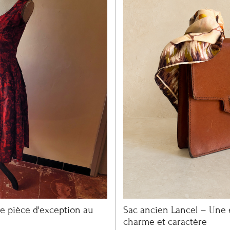
e pièce d'exception au
Sac ancien Lancel – Une 
charme et caractère