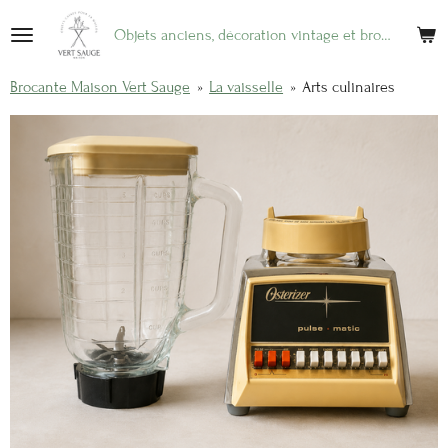
Passer
Objets anciens, décoration vintage et brocante en ligne
au
contenu
Brocante Maison Vert Sauge
»
La vaisselle
»
Arts culinaires
principal