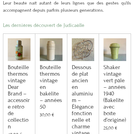
Leur beauté naît autant de leurs lignes que des gestes qu'ils
accompagnent depuis parfois plusieurs générations.
Les dernières découvert de Judicaëlle
Bouteille
Bouteille
Dessous
Shaker
thermos
thermos
de plat
vintage
vintage
vintage
ancien
vert pâle
Dear
en
en
– années
Brand –
bakélite
aluminiu
1940
accessoir
– années
m –
(Bakelite
e rétro
50
Élégance
avec
de
fonction
boîte
30,00 €
collectio
nelle et
d’origine)
n
charme
25,00 €
vintage