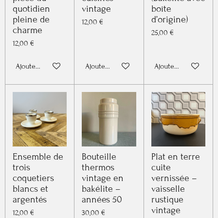
quotidien
vintage
boîte
pleine de
d’origine)
12,00 €
charme
25,00 €
12,00 €
Ajouter au panier
Ajouter au panier
Ajouter au panier
Ensemble de
Bouteille
Plat en terre
trois
thermos
cuite
coquetiers
vintage en
vernissée –
blancs et
bakélite –
vaisselle
argentés
années 50
rustique
vintage
12,00 €
30,00 €