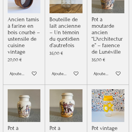
Ancien tamis
Bouteille de
Pot à
à farine en
lait ancienne
moutarde
bois courbé –
– Un témoin
ancien
ustensile de
du quotidien
“L'Architectur
cuisine
d’autrefois
e” – faïence
vintage
de Lunéville
35,00 €
20,00 €
35,00 €
Ajouter au panier
Ajouter au panier
Ajouter au panier
Pot à
Pot à
Pot vintage