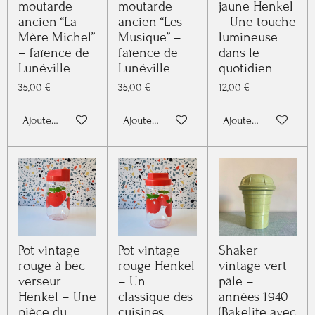
moutarde
moutarde
jaune Henkel
ancien “La
ancien “Les
– Une touche
Mère Michel”
Musique” –
lumineuse
– faïence de
faïence de
dans le
Lunéville
Lunéville
quotidien
35,00 €
35,00 €
12,00 €
Ajouter au panier
Ajouter au panier
Ajouter au panier
Pot vintage
Pot vintage
Shaker
rouge à bec
rouge Henkel
vintage vert
verseur
– Un
pâle –
Henkel – Une
classique des
années 1940
pièce du
cuisines
(Bakelite avec