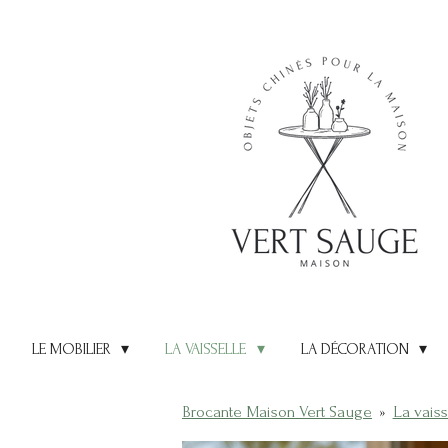
Passer
au
contenu
principal
LE MOBILIER
LA VAISSELLE
LA DÉCORATION
Brocante Maison Vert Sauge
»
La vaiss