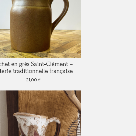
chet en grès Saint‑Clément –
terie traditionnelle française
21,00 €