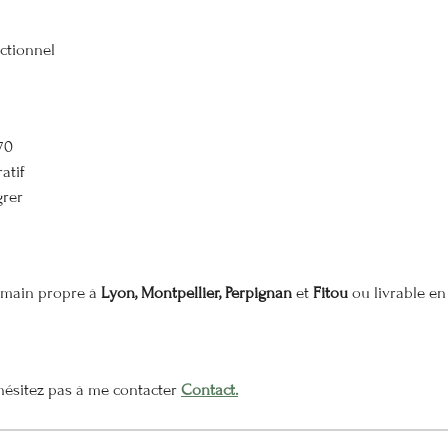
ctionnel
70
atif
grer
n main propre à
Lyon, Montpellier, Perpignan
et
Fitou
ou livrable en 
n'hésitez pas à me contacter
Contact.