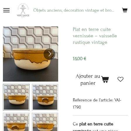
Passer
Objets anciens, décoration vintage et brocante en ligne
au
contenu
principal
Plat en terre cuite
vernissée – vaisselle
rustique vintage
15,00 €
Ajouter au
panier
Référence de l'article:
VAI-
1798
Ce
plat en terre cuite
vernissée
est une pièce