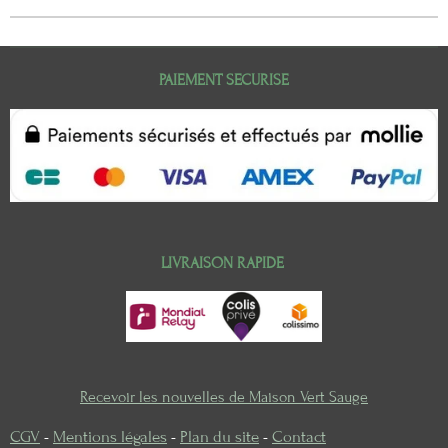
PAIEMENT SECURISE
LIVRAISON RAPIDE
Recevoir les nouvelles de Maison Vert Sauge
CGV
-
Mentions légales
-
Plan du site
-
Contact