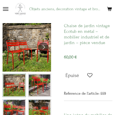
Passer
Objets anciens, décoration vintage et brocante en ligne
au
contenu
principal
Chaise de jardin vintage
Ecotub en métal –
mobilier industriel et de
jardin – pièce vendue
60,00 €
Épuisé
Référence de l'article:
559