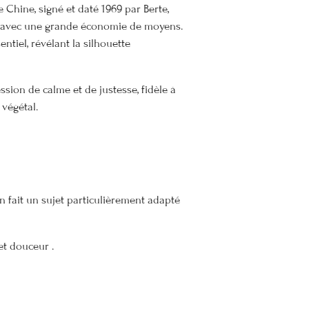
e Chine, signé et daté 1969 par Berte,
ée avec une grande économie de moyens.
ssentiel, révélant la silhouette
sion de calme et de justesse, fidèle à
 végétal.
en fait un sujet particulièrement adapté
 et douceur
.