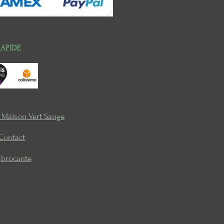
RAPIDE
e Maison Vert Sauge
Contact
a brocante