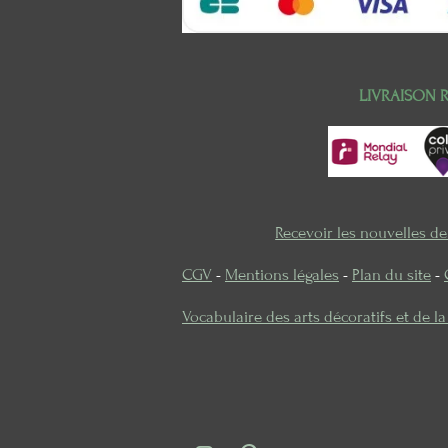
LIVRAISON 
Recevoir les nouvelles d
CGV
-
Mentions légales
-
Plan du site
-
Vocabulaire des arts décoratifs et de l