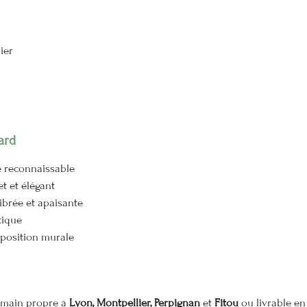
ier
ard
te reconnaissable
et et élégant
librée et apaisante
tique
mposition murale
n main propre à
Lyon, Montpellier, Perpignan
et
Fitou
ou livrable en 