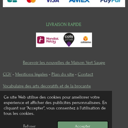
LIVRAISON RAPIDE
Recevoir les nouvelles de Maison Vert Sauge
CGV
-
Mentions légales
-
Plan du site
-
Contact
Vocabulaire des arts décoratifs et de la brocante
Ce site Web utilise des cookies pour améliorer votre
expérience et afficher des publicités personnalisées. En
cliquant sur "Accepter", vous consentez à l'utilisation de
I
P
tous les cookies.
n
i
© 2022 - 2026 Maison vert sauge
s
n
Refuser
Accepter
Propulsé par
Webador