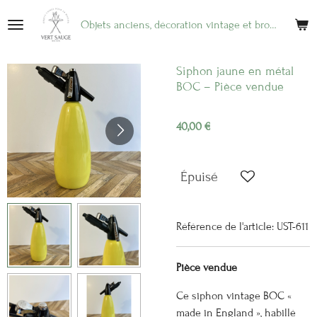
Passer
Objets anciens, décoration vintage et brocante en ligne
au
contenu
principal
Siphon jaune en métal
BOC – Pièce vendue
40,00 €
Épuisé
Référence de l'article:
UST-611
Pièce vendue
Ce siphon vintage BOC «
made in England », habillé