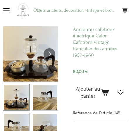
Passer
Objets anciens, décoration vintage et brocante en ligne
au
contenu
principal
Ancienne cafetière
électrique Calor –
Cafetière vintage
française des années
1950-1960
80,00 €
Ajouter au
panier
Référence de l'article:
148