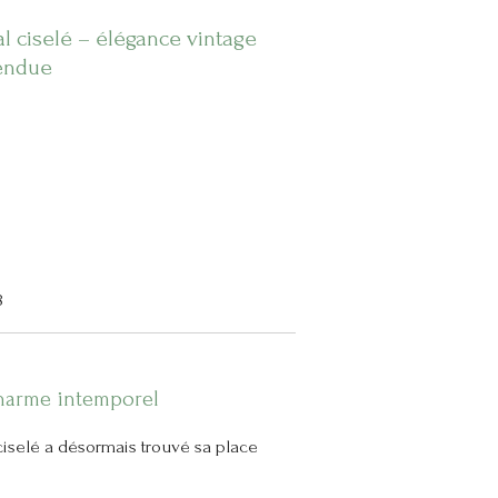
al ciselé – élégance vintage
vendue
8
charme intemporel
 ciselé a désormais trouvé sa place