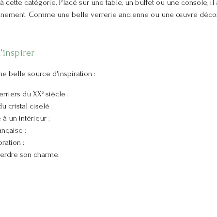
à cette catégorie. Placé sur une table, un buffet ou une console, il 
nement. Comme une belle verrerie ancienne ou une œuvre décorati
'inspirer
belle source d'inspiration :
rriers du XXᵉ siècle ;
 cristal ciselé ;
à un intérieur ;
ançaise ;
ration ;
perdre son charme.