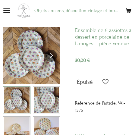
Passer
Objets anciens, décoration vintage et brocante en ligne
au
contenu
principal
Ensemble de 6 assiettes à
dessert en porcelaine de
Limoges – pièce vendue
30,00 €
Épuisé
Référence de l'article:
VAI-
1375