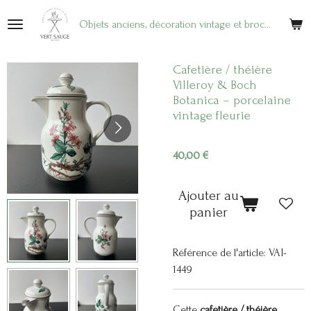
Passer
Objets anciens, décoration vintage et brocante en ligne
au
contenu
principal
Cafetière / théière
Villeroy & Boch
Botanica – porcelaine
vintage fleurie
40,00 €
Ajouter au
panier
Référence de l'article:
VAI-
1449
Cette
cafetière / théière