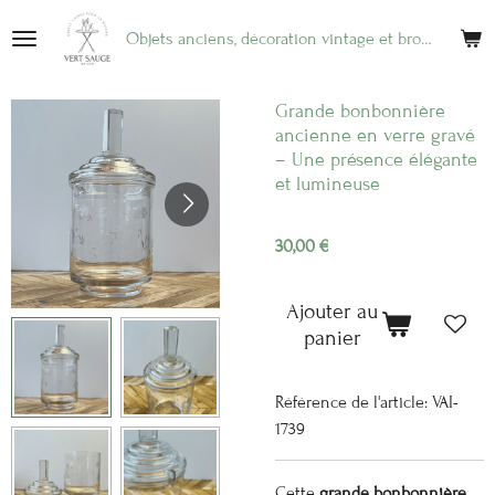
Passer
Objets anciens, décoration vintage et brocante en ligne
au
contenu
principal
Grande bonbonnière
ancienne en verre gravé
– Une présence élégante
et lumineuse
30,00 €
Ajouter au
panier
Référence de l'article:
VAI-
1739
Cette
grande bonbonnière