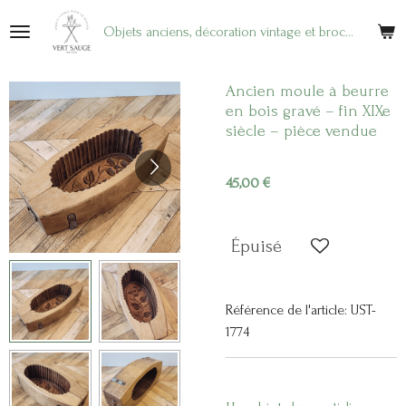
Passer
Objets anciens, décoration vintage et brocante en ligne
au
contenu
principal
Ancien moule à beurre
en bois gravé – fin XIXe
siècle – pièce vendue
45,00 €
Épuisé
Référence de l'article:
UST-
1774