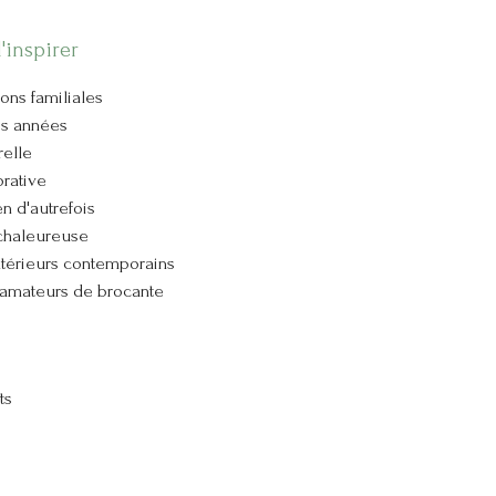
'inspirer
ons familiales
es années
relle
orative
n d'autrefois
chaleureuse
intérieurs contemporains
 amateurs de brocante
ts