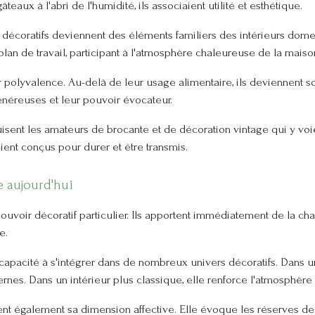
gâteaux à l'abri de l'humidité, ils associaient utilité et esthétique.
décoratifs deviennent des éléments familiers des intérieurs domes
plan de travail, participant à l'atmosphère chaleureuse de la maiso
polyvalence. Au-delà de leur usage alimentaire, ils deviennent so
énéreuses et leur pouvoir évocateur.
isent les amateurs de brocante et de décoration vintage qui y voi
aient conçus pour durer et être transmis.
e aujourd'hui
voir décoratif particulier. Ils apportent immédiatement de la chaleu
e.
capacité à s'intégrer dans de nombreux univers décoratifs. Dans u
nes. Dans un intérieur plus classique, elle renforce l'atmosphère 
nt également sa dimension affective. Elle évoque les réserves de b