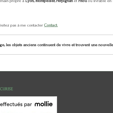
n main propre à
Lyon, Montpellier, Perpignan
et
Fitou
ou livrable en F
'hésitez pas à me contacter
Contact.
e, les objets anciens continuent de vivre et trouvent une nouvell
ECURISE