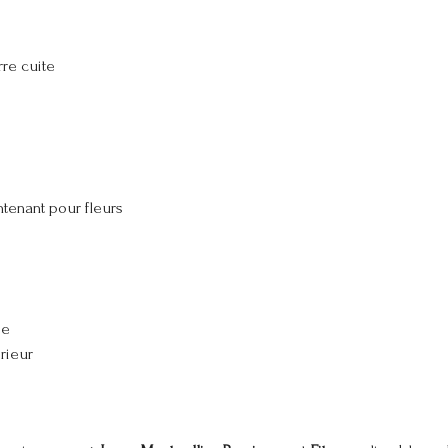
rre cuite
ntenant pour fleurs
se
rieur