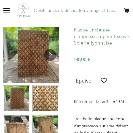
Passer
Objets anciens, décoration vintage et brocante en ligne
au
contenu
principal
Plaque ancienne
d'impression pour tissus -
Soierie lyonnaise
140,00 €
Épuisé
Référence de l'article:
1974
Très belle plaque anciènne
d'impression sur soie datant
de la fin 19ème - début