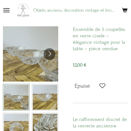
Passer
Objets anciens, décoration vintage et brocante en ligne
au
contenu
principal
Ensemble de 3 coupelles
en verre ciselé –
élégance vintage pour la
table – pièce vendue
12,00 €
Épuisé
Le raffinement discret de
la verrerie ancienne