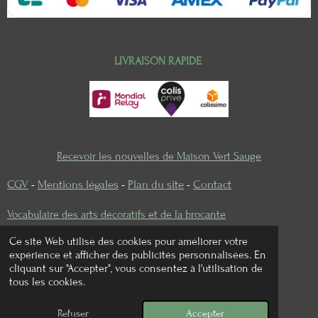
LIVRAISON RAPIDE
Recevoir les nouvelles de Maison Vert Sauge
CGV
-
Mentions légales
-
Plan du site
-
Contact
Vocabulaire des arts décoratifs et de la brocante
Ce site Web utilise des cookies pour améliorer votre
expérience et afficher des publicités personnalisées. En
cliquant sur "Accepter", vous consentez à l'utilisation de
I
P
tous les cookies.
n
i
© 2022 - 2026 Maison vert sauge
s
n
Refuser
Accepter
Propulsé par
Webador