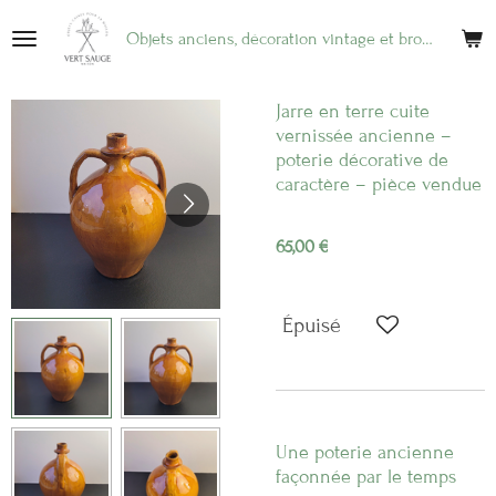
Passer
Objets anciens, décoration vintage et brocante en ligne
au
contenu
principal
Jarre en terre cuite
vernissée ancienne –
poterie décorative de
caractère – pièce vendue
65,00 €
Épuisé
Une poterie ancienne
façonnée par le temps