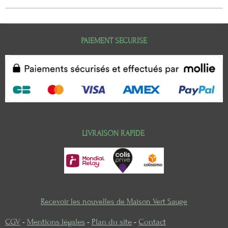
PAIEMENT SECURISE
LIVRAISON RAPIDE
Recevoir les nouvelles de Maison Vert Sauge
CGV
-
Mentions légales
-
Plan du site
-
Contact