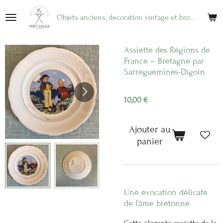
Passer
Objets anciens, décoration vintage et brocante en ligne
au
contenu
principal
Assiette des Régions de
France – Bretagne par
Sarreguemines-Digoin
10,00 €
Ajouter au
panier
Une évocation délicate
de l’âme bretonne