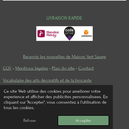
LIVRAISON RAPIDE
Recevoir les nouvelles de Maison Vert Sauge
CGV
-
Mentions légales
-
Plan du site
-
Contact
Vocabulaire des arts décoratifs et de la brocante
Ce site Web utilise des cookies pour améliorer votre
expérience et afficher des publicités personnalisées. En
cliquant sur "Accepter", vous consentez à l'utilisation de
I
P
tous les cookies.
n
i
© 2022 - 2026 Maison vert sauge
s
n
Refuser
Accepter
Propulsé par
Webador
t
t
a
e