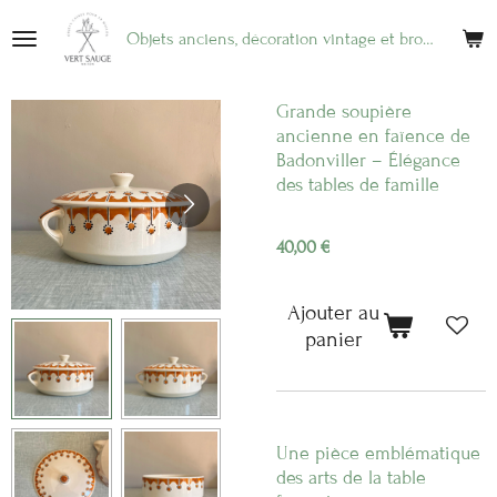
Passer
Objets anciens, décoration vintage et brocante en ligne
au
contenu
principal
Grande soupière
ancienne en faïence de
Badonviller – Élégance
des tables de famille
40,00 €
Ajouter au
panier
Une pièce emblématique
des arts de la table