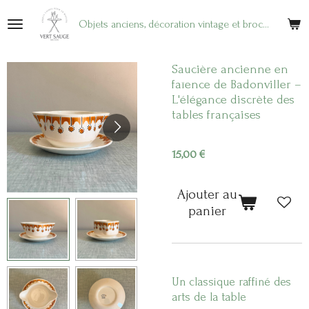
Passer
Objets anciens, décoration vintage et brocante en ligne
au
contenu
principal
Saucière ancienne en
faïence de Badonviller –
L'élégance discrète des
tables françaises
15,00 €
Ajouter au
panier
Un classique raffiné des
arts de la table