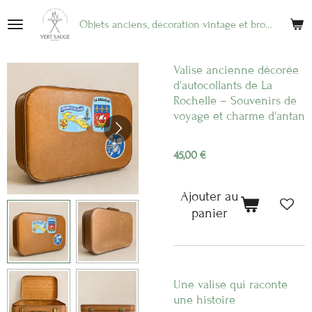
Passer
Objets anciens, décoration vintage et brocante en ligne
au
contenu
principal
Valise ancienne décorée
d'autocollants de La
Rochelle – Souvenirs de
voyage et charme d'antan
45,00 €
Ajouter au
panier
Une valise qui raconte
une histoire