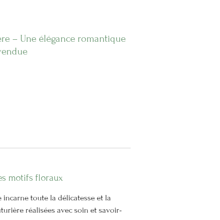
ière – Une élégance romantique
 vendue
s motifs floraux
 incarne toute la délicatesse et la
turière réalisées avec soin et savoir-