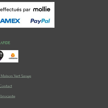
RAPIDE
e Maison Vert Sauge
Contact
a brocante