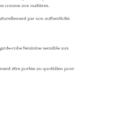
oupe comme aux matières.
naturellement par son authenticité.
 garde-robe féminine sensible aux
ement être portée au quotidien pour