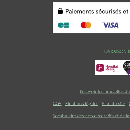
LIVRAISON 
Recevoir les nouvelles d
CGV
-
Mentions légales
-
Plan du site
-
Vocabulaire des arts décoratifs et de l