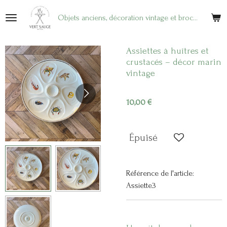
Passer
Objets anciens, décoration vintage et brocante en ligne
au
contenu
principal
Assiettes à huîtres et
crustacés – décor marin
vintage
10,00 €
Épuisé
Référence de l'article:
Assiette3