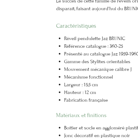
Le succès de cette famille de réveils or
disparaît, faisant aujourd'hui du BRUN
Caractéristiques
Réveil pendulette Jaz BRUNIC
Référence catalogue : 360-25
Présenté au catalogue Jaz 1959-196
Gamme des Stylites orientables
Mouvement mécanique calibre J
Mécanisme fonctionnel
Largeur : 15,5 cm
Hauteur : 12 cm
Fabrication française
Matériaux et finitions
Boîtier et socle en aggloméré plast
Jonc décoratif en plastique noir