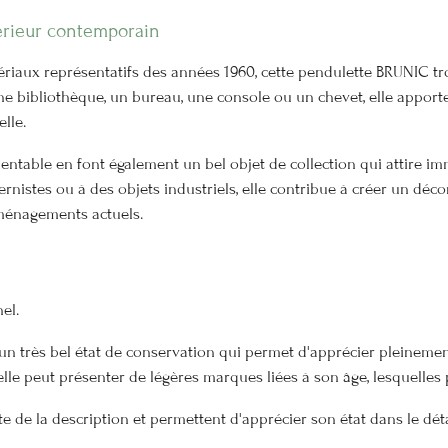
érieur contemporain
ériaux représentatifs des années 1960, cette pendulette BRUNIC t
ne bibliothèque, un bureau, une console ou un chevet, elle apport
lle.
ntable en font également un bel objet de collection qui attire i
rnistes ou à des objets industriels, elle contribue à créer un déc
ménagements actuels.
el.
n très bel état de conservation qui permet d'apprécier pleinement
le peut présenter de légères marques liées à son âge, lesquelles p
e de la description et permettent d'apprécier son état dans le déta