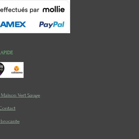
RAPIDE
e Maison Vert Sauge
Contact
a brocante