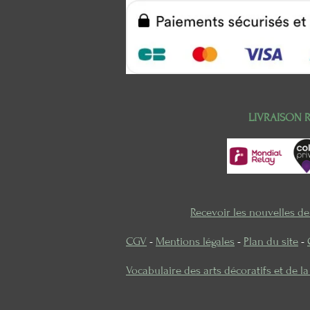
LIVRAISON 
Recevoir les nouvelles d
CGV
-
Mentions légales
-
Plan du site
-
Vocabulaire des arts décoratifs et de l