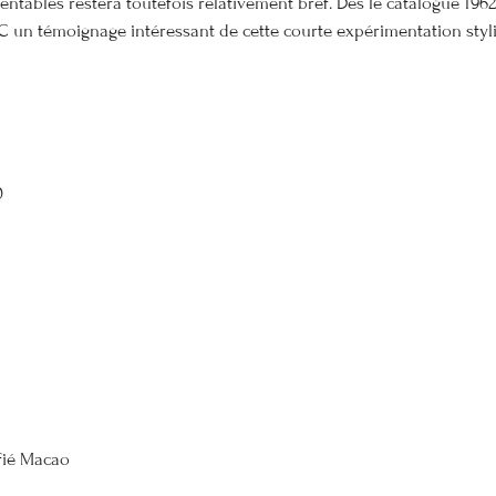
ientables restera toutefois relativement bref. Dès le catalogue 1962
IC un témoignage intéressant de cette courte expérimentation styl
0
ifié Macao