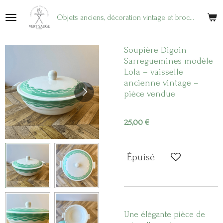
Passer
Objets anciens, décoration vintage et brocante en ligne
au
contenu
principal
Soupière Digoin
Sarreguemines modèle
Lola – vaisselle
ancienne vintage –
pièce vendue
25,00 €
Épuisé
Une élégante pièce de